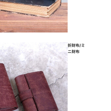
折財布/ミ
ニ財布