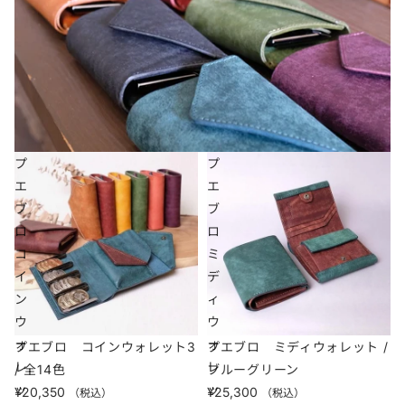
プ
プ
エ
エ
ブ
ブ
ロ
ロ
コ
ミ
イ
デ
ン
ィ
ウ
ウ
ォ
ォ
プエブロ コインウォレット3
プエブロ ミディウォレット /
レ
レ
/ 全14色
ブルーグリーン
ッ
ッ
¥20,350
¥25,300
（税込）
（税込）