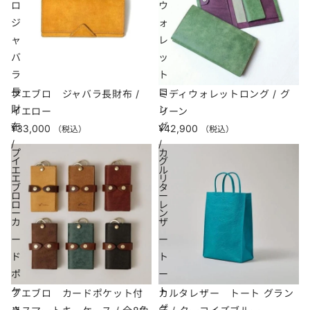
ロ
ウ
ジ
ォ
ャ
レ
バ
ッ
ラ
ト
長
ロ
プエブロ ジャバラ長財布 /
ミディウォレットロング / グ
財
ン
イエロー
リーン
布
グ
¥33,000
¥42,900
（税込）
（税込）
/
/
プ
カ
イ
グ
エ
ル
エ
リ
ブ
タ
ロ
ー
ロ
レ
ー
ン
カ
ザ
ー
ー
ド
ト
ポ
ー
ケ
ト
プエブロ カードポケット付
カルタレザー トート グラン
ッ
グ