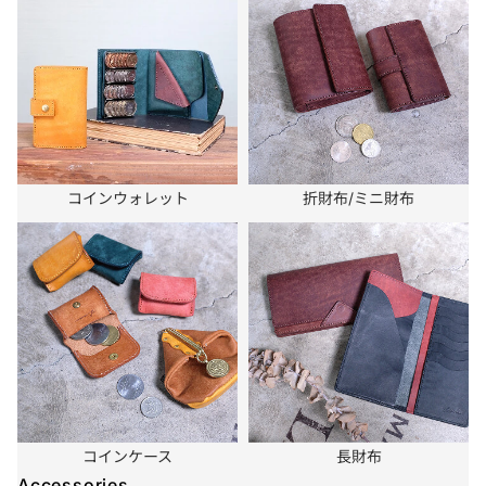
エ
ク
ロ
ブ
ー
ラ
ウ
ン
コインウォレット
折財布/ミニ財布
コインケース
長財布
Accessories