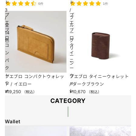
ト
ト
6件
1件
3
/
プ
プ
/
ブ
エ
エ
全
ル
ブ
ブ
14
ー
ロ
ロ
色
グ
コ
タ
リ
ン
イ
ー
パ
ニ
ン
ク
ー
ト
ウ
プエブロ コンパクトウォレッ
プエブロ タイニーウォレット
ウ
ォ
ト / イエロー
/ ダークブラウン
ォ
レ
¥19,250
¥10,670
（税込）
（税込）
レ
ッ
CATEGORY
ッ
ト
ト
/
/
Wallet
ダ
イ
ー