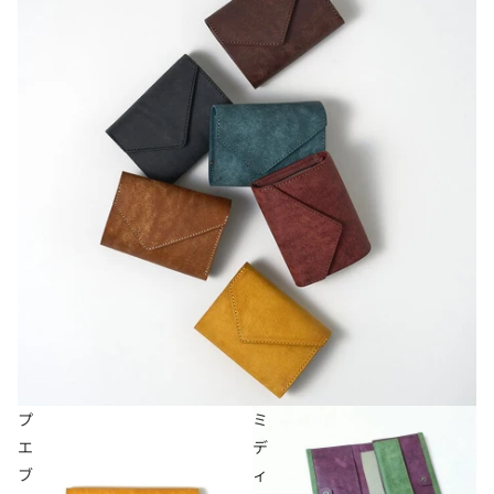
プ
ミ
エ
デ
ブ
ィ