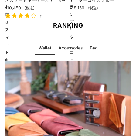
きスマートキーケース / 全8色
デ / ターコイズブルー
ト
ラ
¥10,450
¥18,150
（税込）
（税込）
付
ン
1件
き
デ
RANKING
ス
/
マ
タ
ー
ー
Wallet
Accessories
Bag
ト
コ
キ
イ
ー
ズ
ケ
ブ
ー
ル
ス
ー
/
全
8
色