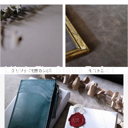
Life Is The Stage To Act
アリゾナ (天然のシボ)
モストロ