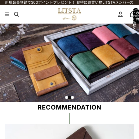
コンテンツにスキップ
新規会員登録で300ポイントプレゼント！ お得にお買い物LITSTAメンバーズ
カー
ト内
の合
計商
品
数:
0
RECOMMENDATION