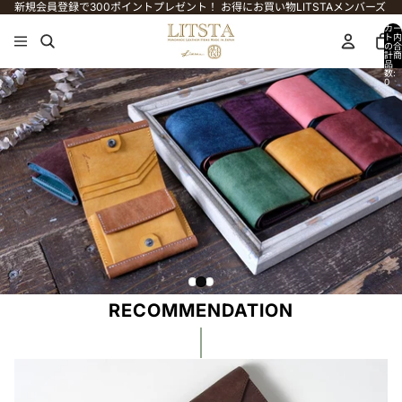
コンテンツにスキップ
新規会員登録で300ポイントプレゼント！ お得にお買い物LITSTAメンバーズ
カー
ト内
の合
計商
品
数:
0
RECOMMENDATION