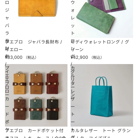
ロ
ウ
ジ
ォ
ャ
レ
バ
ッ
ラ
ト
長
ロ
プエブロ ジャバラ長財布 /
ミディウォレットロング / グ
財
ン
イエロー
リーン
布
グ
¥33,000
¥42,900
（税込）
（税込）
/
/
プ
カ
イ
グ
エ
ル
エ
リ
ブ
タ
ロ
ー
ロ
レ
ー
ン
カ
ザ
ー
ー
ド
ト
ポ
ー
ケ
ト
プエブロ カードポケット付
カルタレザー トート グラン
ッ
グ