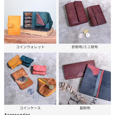
エ
ク
ロ
ブ
ー
ラ
ウ
ン
コインウォレット
折財布/ミニ財布
コインケース
長財布
Accessories