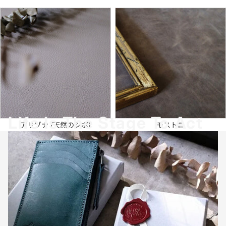
Life Is The Stage To Act
アリゾナ (天然のシボ)
モストロ