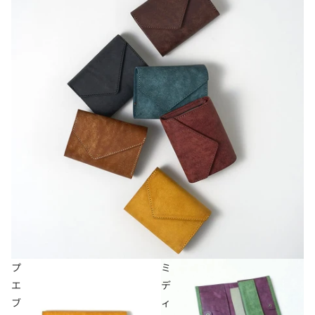
プ
ミ
エ
デ
ブ
ィ