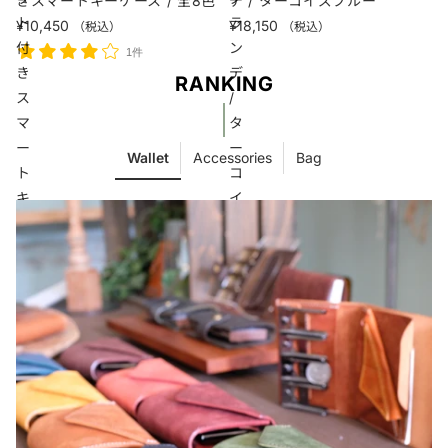
きスマートキーケース / 全8色
デ / ターコイズブルー
ト
ラ
¥10,450
¥18,150
（税込）
（税込）
付
ン
1件
き
デ
RANKING
ス
/
マ
タ
ー
ー
Wallet
Accessories
Bag
ト
コ
キ
イ
ー
ズ
ケ
ブ
ー
ル
ス
ー
/
全
8
色