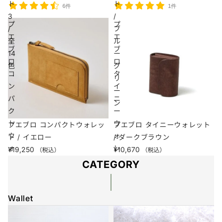
ト
ト
6件
1件
3
/
プ
プ
/
ブ
エ
エ
全
ル
ブ
ブ
14
ー
ロ
ロ
色
グ
コ
タ
リ
ン
イ
ー
パ
ニ
ン
ク
ー
ト
ウ
プエブロ コンパクトウォレッ
プエブロ タイニーウォレット
ウ
ォ
ト / イエロー
/ ダークブラウン
ォ
レ
¥19,250
¥10,670
（税込）
（税込）
レ
ッ
CATEGORY
ッ
ト
ト
/
/
Wallet
ダ
イ
ー