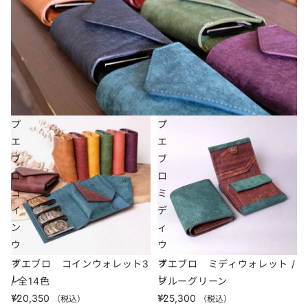
プ
プ
エ
エ
ブ
ブ
ロ
ロ
コ
ミ
イ
デ
ン
ィ
ウ
ウ
ォ
ォ
プエブロ コインウォレット3
プエブロ ミディウォレット /
レ
レ
/ 全14色
ブルーグリーン
ッ
ッ
¥20,350
¥25,300
（税込）
（税込）