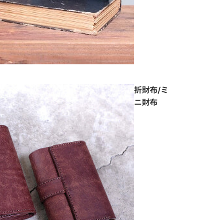
折財布/ミ
ニ財布