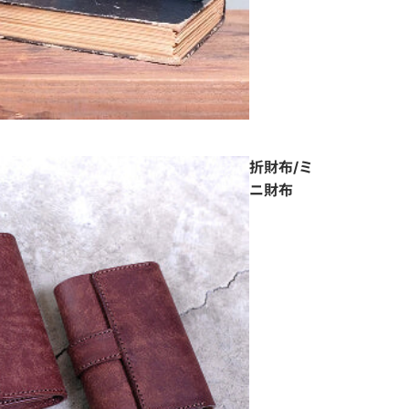
折財布/ミ
ニ財布